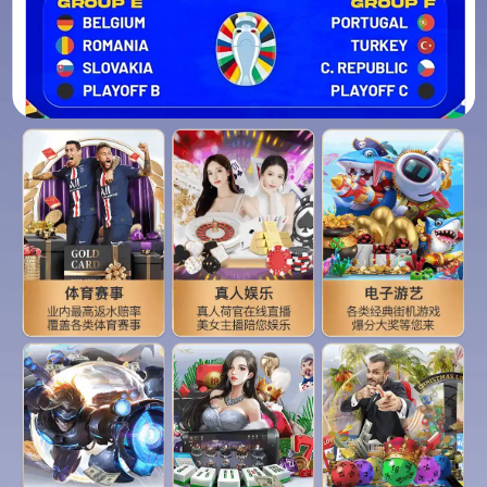
时刻的决策能力和团队协作，使他们能够在压力之
下保持冷静。队员们的个人技术也得到了充分发
挥，尤其是在团战中的配合，展现了极高的默契
度。这些因素共同造就了他们的胜利，也为即将到
来的2025全球总决赛奠定了基础。
展望未来
随着TES成功晋级LPL三号种子，他们将有机会在
2025全球总决赛中与世界顶尖战队一较高下。这
不仅是对战队实力的考验，也是对他们战术执行力
的挑战。粉丝们对TES的期待与日俱增，大家都希
望他们能够在全球舞台上创造佳绩。