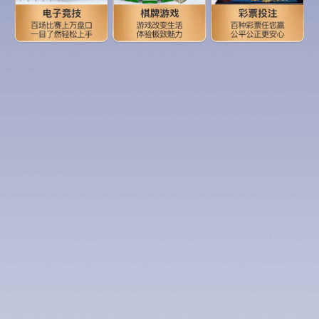
总结
TES战胜iG的胜利，不仅为他们赢得了LPL三号种
子的名额，更为他们在2025全球总决赛的征程开
启了新篇章。未来的比赛中，TES将如何继续展现
他们的实力，值得所有电子竞技爱好者的关注。