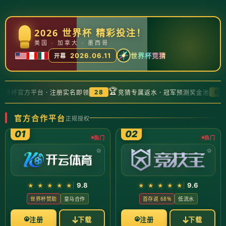
公司首页
暴雪国服新游戏即将重磅回归