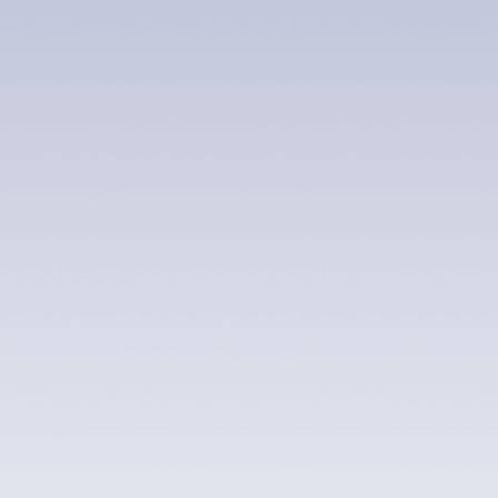
Leave Comment