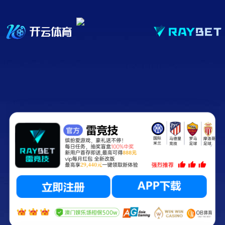
公司首页
CFO战胜T1晋级《LOL》S15瑞士轮精彩回顾