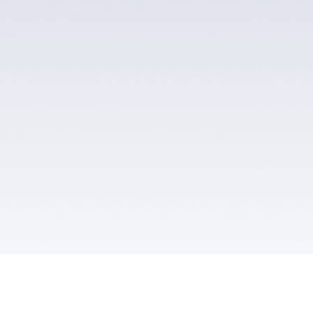
Save my name, email, and website in this browser for
the next time I comment.
留言