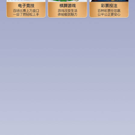
结语
此次CFO与T1的对决不仅是一场比赛，更是一场精
彩的电竞盛宴。通过这次胜利，CFO向我们展现了
他们的实力与潜力，未来的赛季将更加值得期待。
希望所有的电竞爱好者能继续关注他们的表现，共
同见证英雄联盟的辉煌时刻。