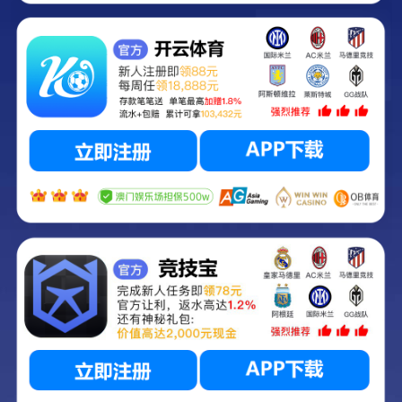
Admin
2025-10-19 21:12:27
引言
在英雄联盟的舞台上，S15赛季的瑞士轮吸引了无
数玩家和观众的目光。近日，CFO战队在第二日的
比赛中以绝对优势击败了强敌T1，令整个电竞圈为