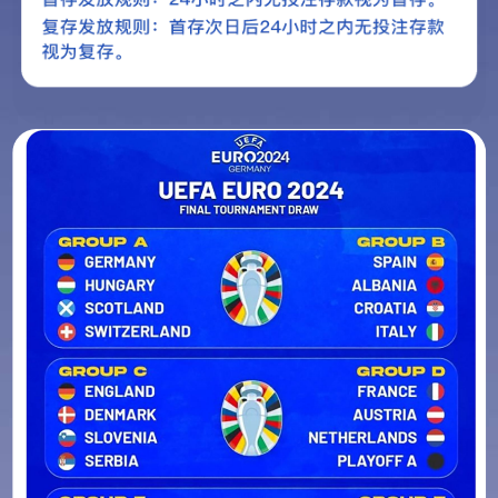
关键时刻
比赛的转折点出现在中期，CFO通过一次完美的团
队协作，成功在大龙处与T1展开对抗。经过激烈的
拼杀，CFO凭借着出色的指挥和团战配合，成功夺
取了大龙，在经济和士气上双双领先。此时，T1虽
然尝试反击，但已难以扭转局势。