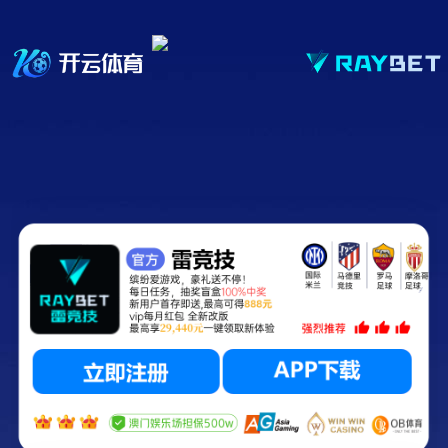
公司首页
英雄联盟S15四分之一决赛全华班对决KT及AL挑战T1