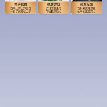
总结
《英雄联盟》S15四分之一决赛即将开启，CFO对
阵KT，AL挑战T1的比赛将是本赛季的焦点。无论
结果如何，这些战队的每一场对决都将成为电竞历
史上的重要一刻。期待在接下来的比赛中，选手们
能够展现出最佳状态，为观众带来无与伦比的精彩
表现！