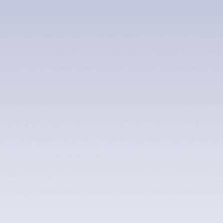
Leave Comment