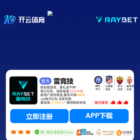
公司首页
新版米莱狄重做上线出装与铭文搭配全解析