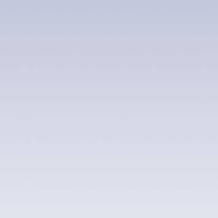
Leave Comment