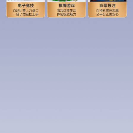
Leave Comment