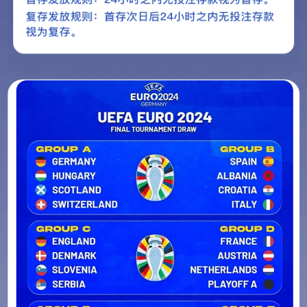
全国联赛总决赛将在这里举行，届时将有来自全国
各地的顶级战队汇聚一堂，共同争夺冠军荣誉。这
不仅是对电竞的认可，也为金陵的旅游和经济发展
注入新的动力。
赛事亮点与期待
此次总决赛将展示英雄联盟手游的精彩赛事，玩家
和观众们将会体验到最前沿的电竞技术与团队合作
带来的震撼。在这里，不仅有精彩的对抗赛，还有
丰富的现场活动，电竞爱好者们可以近距离接触到
职业选手，感受电竞的魅力。