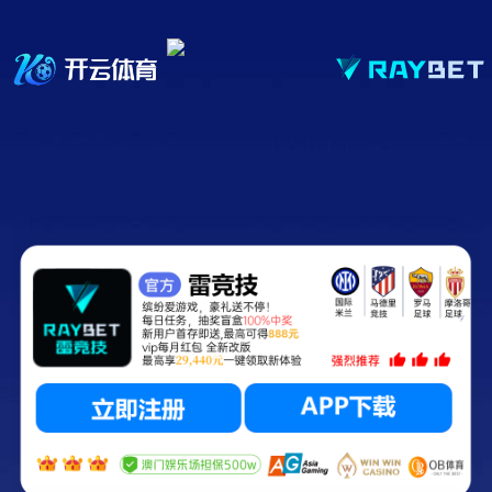
公司首页
金陵热血电竞盛事2025英雄联盟手游全国联赛决赛即将开启