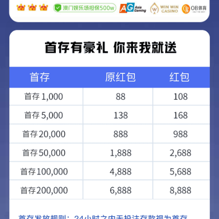
随着电竞行业的迅猛发展，越来越多的传统文化城
市开始与电竞相结合，金陵作为古都将迎来一场盛
大的电竞盛事——2025英雄联盟手游全国联赛总
决赛。这个从游戏中走出来的赛事，必将为这座历
史悠久的城市注入新的活力。
金陵的电竞新篇章
金陵，作为六朝古都，文化底蕴深厚，而今它将成
为电竞爱好者们的聚集地。2025年英雄联盟手游