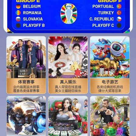
金陵与电竞文化的结合
金陵的历史文化与电竞的现代魅力相结合，将为这
座城市带来新的文化交融。赛事期间，金陵的名胜
古迹也将成为观众们游玩的热点，电竞与旅游的结
合，定能让参与者享受到不一样的体验。
总结与展望
2025英雄联盟手游全国联赛总决赛即将开启，金
陵这座城市将迎来一场电竞盛宴。期待在这个热血
的舞台上，各大战队能够展示出最佳的竞技状态，
同时也期待金陵能够在这场盛事中绽放光彩，吸引
更多的年轻人关注与参与电竞文化。