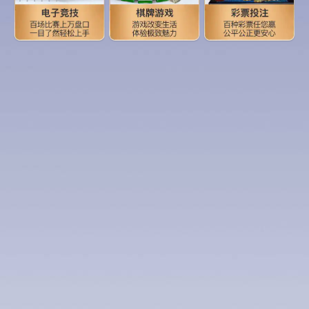
总结
今天的DOTA2 TI14主赛事将是电子竞技历史上的
又一个重要时刻。中国战队XG和TT的表现备受期
待，他们能否在国际舞台上大放异彩？让我们一起
见证这场电竞盛宴的到来！