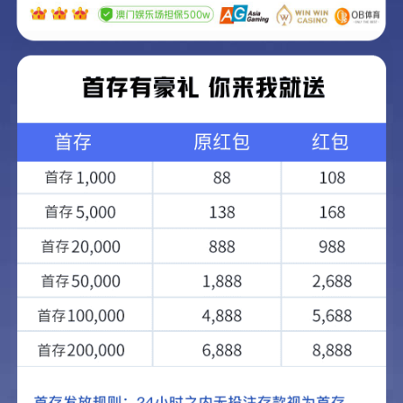
随着DOTA2 TI14主赛事的临近，全球的DOTA2爱
好者们都在为今天的比赛做好准备。今日16:00，
TI14的主赛事将正式拉开帷幕，让我们期待中国战
队XG和TT的精彩表现。
DOTA2 TI14赛事概述
Tournament International，简称TI，是DOTA2每
年的最大赛事，吸引了世界各地的顶尖战队参赛。
今年的TI14再次提升了赛事的规模和水平，奖金池
更是创下新高，令人期待不已。
中国战队XG的实力分析
作为中国战队中的佼佼者，XG在过去的比赛中表现
出色，团队配合默契，战术灵活多变。他们的明星