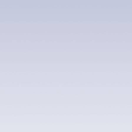
纷表示对战队的支持与期待。对于他们来说，电竞
不仅是一项运动，更是一种生活方式。
总结与展望
这场古都的电竞盛宴虽然以失败告终，但它展示了
电竞的无限可能性与吸引力。未来，LPL赛事将继
续为我们带来更多精彩的瞬间，让我们共同期待下
一次的相聚，再次见证电竞的辉煌时刻。