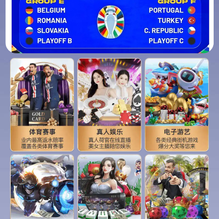
LPL赛事的独特魅力
LPL作为中国最顶尖的英雄联盟职业联赛，其赛事
的每一次举办都备受期待。选手们在舞台上激烈对
抗的场面，令每一位观众心潮澎湃。虽然这次主场
作战未能取得理想的成绩，但赛事的精彩程度无疑
让人感到兴奋。