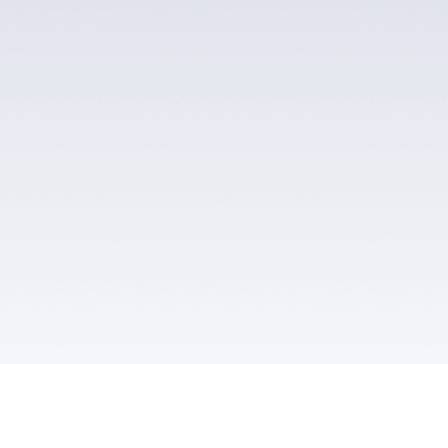
Leave Comment