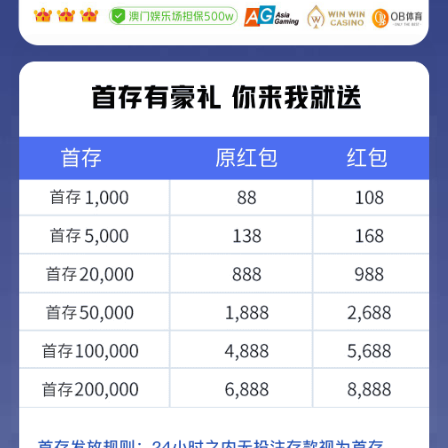
Admin
2025-12-17 08:59:44
在中国古都的红墙背景下，LPL主场最近举行了一
场备受瞩目的电竞盛会。尽管比赛结果令人遗憾，
但观众们的热情丝毫没有减退。这场赛事不仅吸引