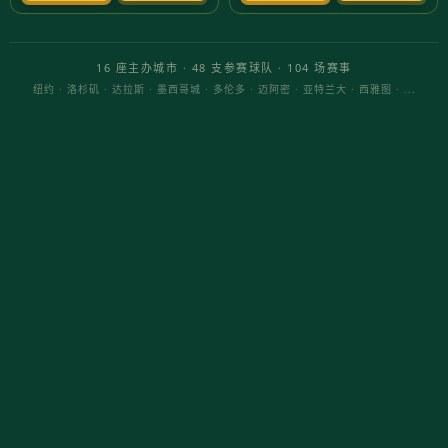
近期，邓紫棋为《英雄联盟》S15赛季创作的主题
曲《Sacrifice》正式发布，这首充满激情与戏剧性
的歌曲迅速引起了广泛关注。作为一位备受喜爱的
歌手，邓紫棋凭借其独特的音乐风格和强大的现场
表现力，再次证明了她的音乐才华。
邓紫棋与《英雄联盟》的