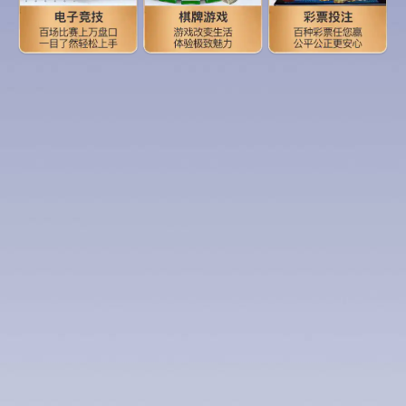
广阔的发展空间。
总结
综上所述，“故宫以东”嘉年华的成功举办标志着文
旅与电竞融合的新趋势。随着这一模式的推广，未
来的文旅活动将更加注重互动性和参与感，为游客
带来全新的体验。这不仅是对传统文化的传承与创
新，也是对现代年轻人需求的积极响应。期待在不