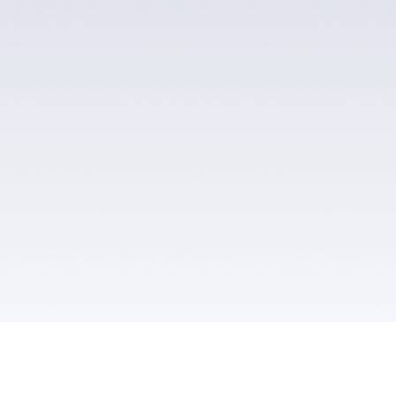
Save my name, email, and website in this browser for
the next time I comment.