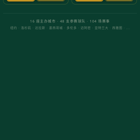
Admin
2025-10-18 13:04:46
随着蔡徐坤的新歌发布，许多玩家发现这首歌成为
了《决胜巅峰》的最佳背景音乐。无论是在游戏中
还是在日常生活中，这首歌都让人充满激情，仿佛
置身于游戏的巅峰时刻。本文将深入探讨蔡徐坤新
歌如何影响游戏体验，并提供有效的上分策略。
蔡徐坤新歌的魅力
蔡徐坤的音乐作品一向备受欢迎，他的独特风格和
感染力使得这首新歌在各大音乐平台上迅速蹿红。
许多玩家在游戏时选择将其作为背景音乐，不仅能
提升游戏氛围，还能激励自己在游戏中表现得更
好。
《决胜巅峰》与蔡徐坤新