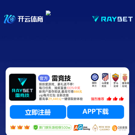
公司首页
王者荣耀KPL年度总冠军揭晓引领中国电竞新时代