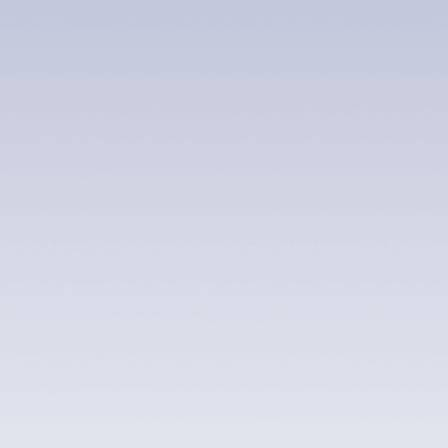
Leave Comment
Save my name, email, and website in this browser for
the next time I comment.