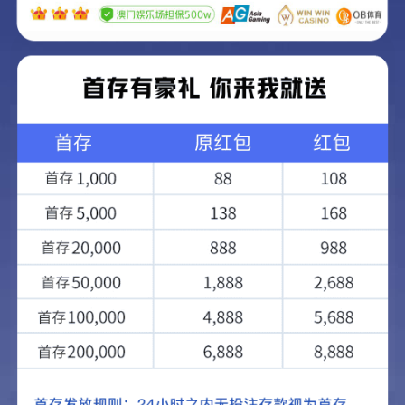
随着王者荣耀KPL年度总冠军的揭晓，中国电竞又
一次迎来了新的里程碑。这场比赛不仅是技术与战
术的较量，更是团队合作与精神意志的体现。在全
军出击的赛事中，各支战队纷纷展现出高超的技
术，吸引了无数粉丝的目光。
KPL年度总冠军的精彩回
顾