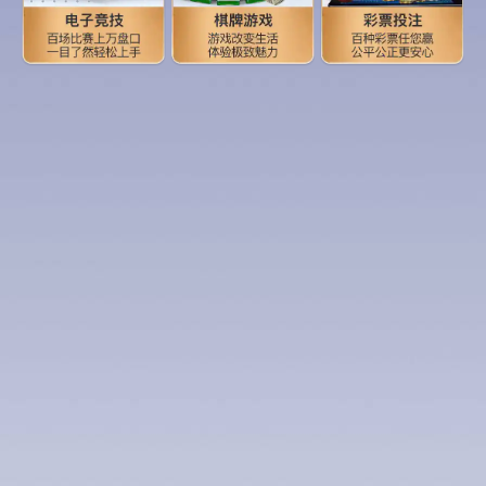
在这场盛会上找到属于自己的乐趣。
总结
总之，《永劫无间》高校挑战赛总决赛将为全国电
竞爱好者提供一个难得的交流与竞技平台。无论是
参赛队伍还是现场观众，都将在这场盛会上感受到
电竞的魅力与激情。期待在青岛与大家相见，共同
见证这一历史性时刻！