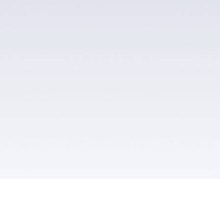
Save my name, email, and website in this browser for
the next time I comment.