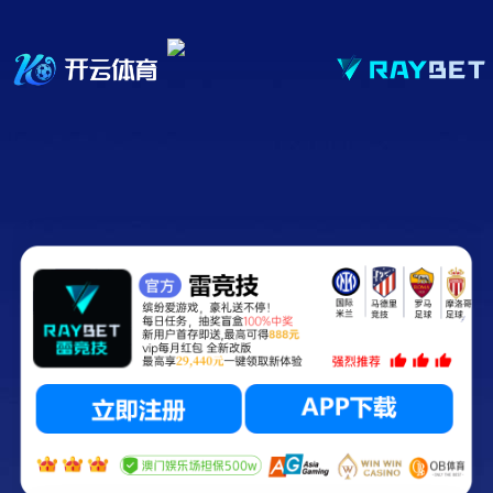
公司首页
LOL2026年开票时间详情首次公布