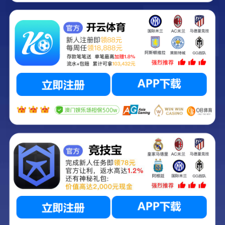
Admin
2026-03-25 09:56:02