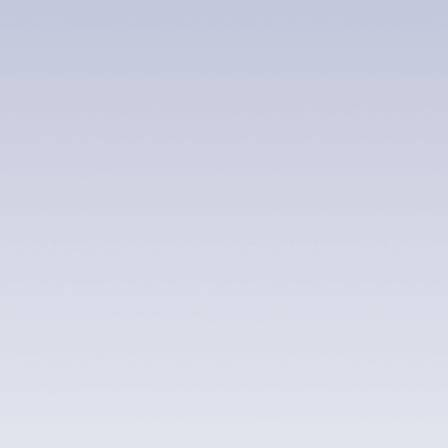
Leave Comment
Save my name, email, and website in this browser for
the next time I comment.