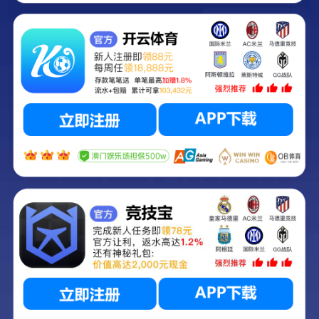
Admin
2026-03-30 04:18:27