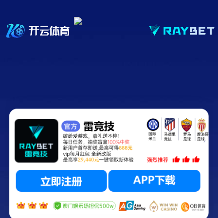
公司首页
IG推出全新永劫无间分部引发热议