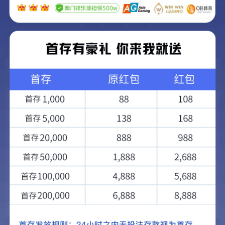
IG永劫无间分部的背景
随着游戏行业的不断发展，许多公司纷纷推出新颖
的产品以吸引玩家的关注。IG作为行业中的佼佼
者，近日宣布建立全新的永劫无间分部。这个分部
旨在为玩家提供更加丰富和多样的游戏体验，同时
也为游戏的未来发展奠定了基础。
新分部的核心特色