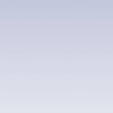
Save my name, email, and website in this browser for
the next time I comment.