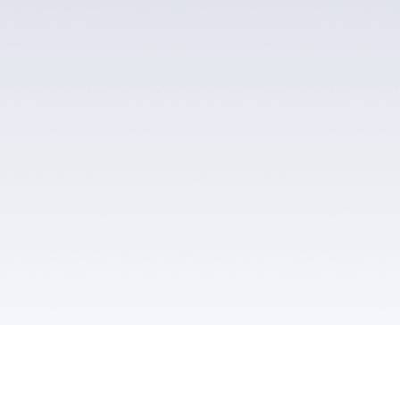
留言
搜索