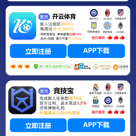
Admin
2026-05-19 03:27:51
随着KPL春季赛的首轮落下帷幕，各支战队在赛场