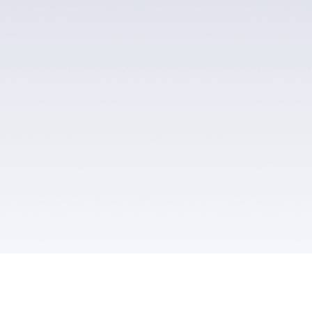
留言
搜索