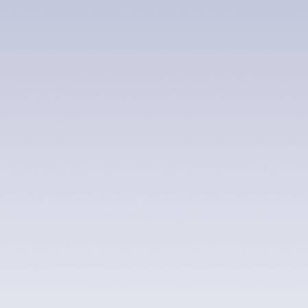
Save my name, email, and website in this browser for
the next time I comment.