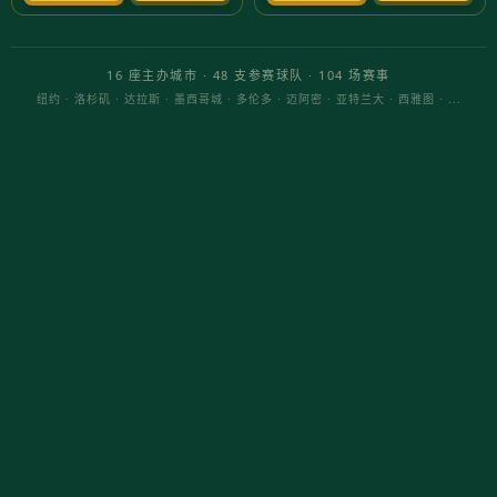
澳大利亚，令人振奋的表现来自于年轻球员杨铭
锐。他在比赛中展现出卓越的个人能力，成功完成
了一条龙破门，为球队首战奠定了良好的基础。
杨铭锐的精彩进球
比赛进行到关键时刻，杨铭锐凭借卓越的控球技术
和敏锐的战术意识，单枪匹马突破了澳大利亚的防
线，成功将球送入网内。这一进球不仅让U19国足
暂时领先，也让现场观众为之欢呼不已。