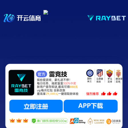
公司首页
BLG夺冠在望 LPL四连胜 WE遭遇四连败