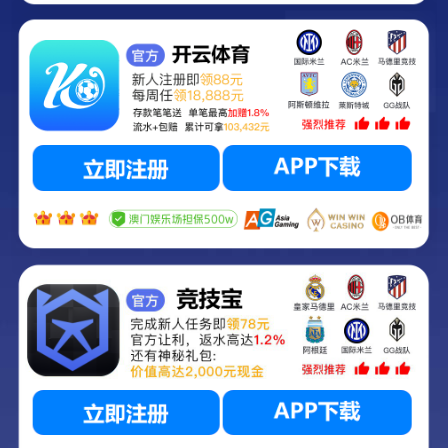
Admin
2026-06-12 11:38:14