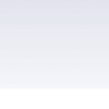
留言
搜索