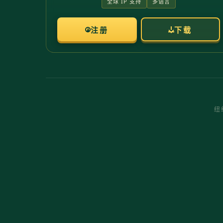
《游戏A》的成功因素
作为3月收入最高的手游，《游戏A》凭借其
了优秀的故事情节和创新的玩法，使得玩家的
极大地提升了玩家的留存率。