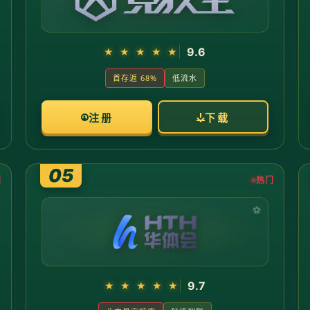
Store手游收入排行榜概述
为突出。根据最新报告，2023年3月，中国App
《游戏A》、《游戏B》和《游戏C》。本文将为您详细分析
。