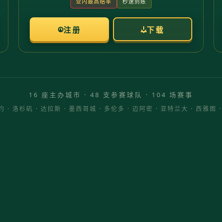
精美的画面和丰富的游戏内容吸引了大量玩家。该游戏结合
游戏体验更加丰富。此外，定期更新的活动和奖励系统也