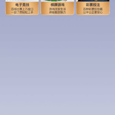
总结
电竞K杯比赛的成功举办，再次印证了电竞作为一
种新兴体育项目的巨大潜力。新科状元的表现让人
印象深刻，也为未来的电竞赛事树立了新的标杆。
期待在接下来的赛事中，能够看到更多精彩的对决
与新星的崛起。