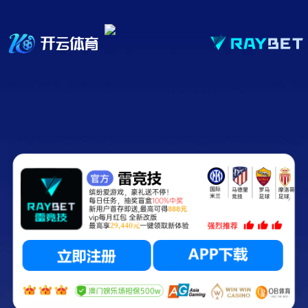
公司首页
电竞K杯比赛新冠军揭晓 引发热议