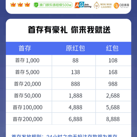
近期，备受瞩目的电竞K杯比赛终于揭晓了新科状
元，再次让电竞热潮席卷而来。作为电竞行业的重
要盛事，K杯吸引了无数玩家和观众的目光。此次
比赛展现了电竞的精彩与激烈，也让我们看到了新
一代电竞选手的崛起。
电竞K杯的历史与发展
K杯赛事起源于数年前，旨在为热爱电竞的选手提