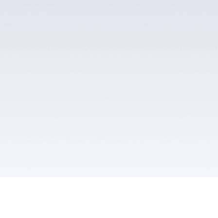
Leave Comment
Save my name, email, and website in this browser for
the next time I comment.