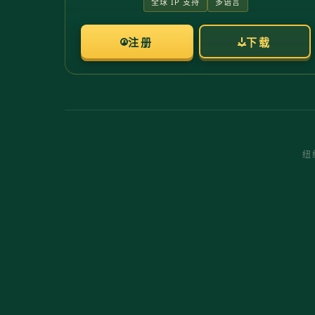
英雄和皮肤。
如何领取奖励
只需简单几步，玩家就能轻松领取这些丰厚的
间内登录游戏。在主界面，你会看到活动公告
前领取，建议每天登录以确保不遗漏。