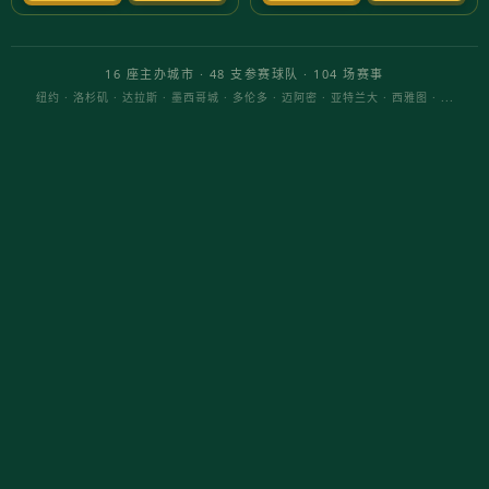
随着智能手机的普及，手游已成为现代人休闲娱乐
的重要方式。尤其在2023年，手游市场涌现出了
一大批优秀的游戏作品，吸引了众多玩家的关注。
那么，哪些手游的下载量最高，最值得一试呢？
热门手游推荐一：王者荣
耀
作为中国手游市场的佼佼者，《王者荣耀》凭借其
丰富的玩法和精美的画面，始终在下载量上保持领
先。游戏中有多种英雄角色可供选择，玩家可以组
队进行5V5对战，体验团队合作的乐趣。此外，定
期更新的活动和皮肤，也让玩家保持了新鲜感。
热门手游推荐二：和平精
英