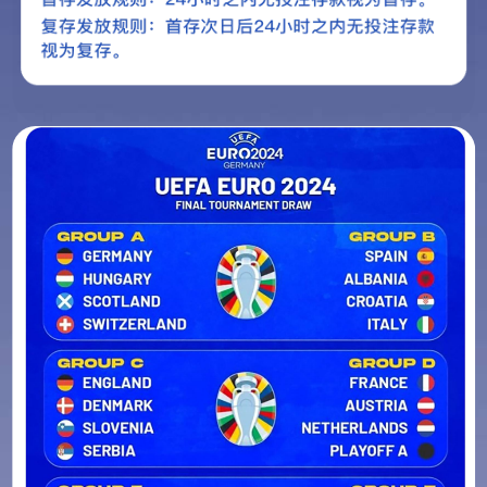
精彩的比赛回顾
在决赛中，Yangon Galacticos面对着强大的对手，
比赛紧张激烈。战队成员们凭借高超的技术和默契
的配合，成功击败了对手，赢得了比赛。此役不仅
展示了他们的个人能力，更体现了团队的凝聚力。