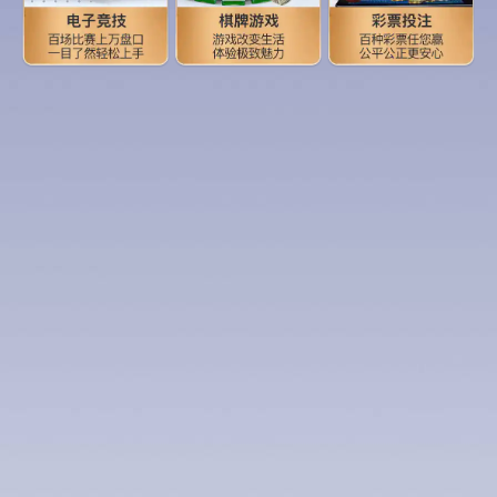
为电子竞技界的新星。未来，战队将继续努力提升
自身实力，争取在更多的国际赛事中取得佳绩。电
子竞技的未来充满希望，Yangon Galacticos也是这
一辉煌未来的一部分。
2025年电子竞技世界杯不仅是对战队实力的检
验，更是对电子竞技行业发展的推动。随着越来越
多的年轻人投入到这一领域，电子竞技的影响力将
不断扩大，我们期待着未来更多的精彩时刻。