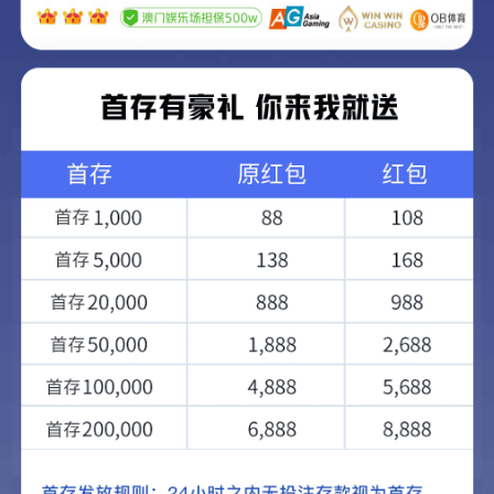
Admin
2026-01-15 13:37:53
2025年电子竞技世界杯是全球电子竞技爱好者瞩
目的盛事。在这场赛事中，来自不同地区的顶尖战
队齐聚一堂，争夺最高荣誉。而在众多参赛队伍
中，Yangon Galacticos战队凭借出色的表现，最终
在PUBG Mobile项目中勇夺冠军。
Yangon Galacticos的崛
起
Yangon Galacticos战队成立于不久前，但凭借其卓
越的团队合作和战术执行能力，迅速崭露头角。在
2025年电子竞技世界杯中，他们展现了无与伦比
的实力和决心，赢得了观众的心。