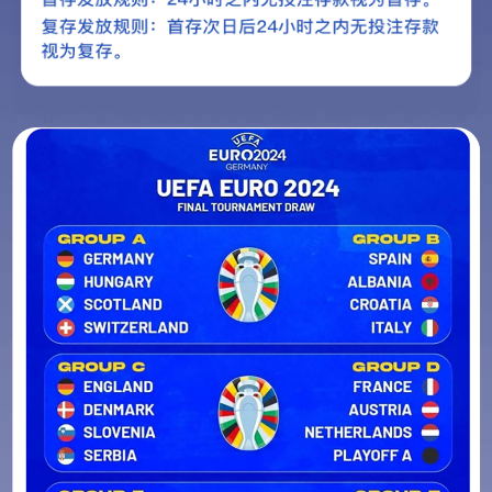
电竞馆的火爆现象
随着电竞赛事的增多，北京智慧电竞赛事中心的电
竞馆几乎每场赛事都座无虚席。抢票热度直逼演唱
会，许多观众为了能够亲临现场，提前排队购票。
这种现象不仅体现了电竞的受欢迎程度，也反映出
大众对新型娱乐形式的认可和追捧。