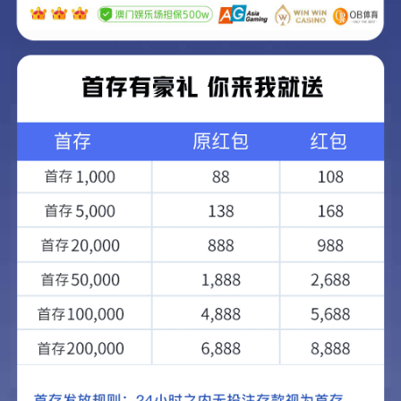
Admin
2026-01-18 03:03:14
近年来，电竞行业迅速崛起，成为了全球范围内极
具吸引力的娱乐形式。特别是在中国，电竞不仅是
一项竞技运动，更成为了推动文旅体发展的重要力
量。北京智慧电竞赛事中心自开园以来，吸引了众
多电竞爱好者，文旅体收益也因此大幅提升。