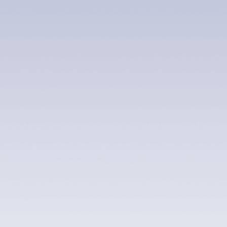
成就。
Leave Comment