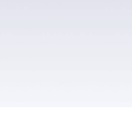
Save my name, email, and website in this browser for
the next time I comment.