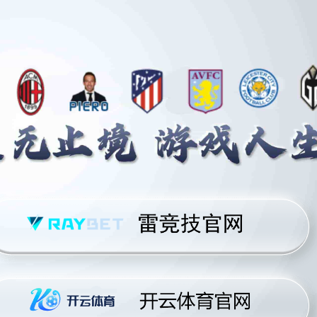
公司首页
了解竞技宝网址
司首页
沈腾创意监工的合家欢动画电影《王者荣耀》2028年