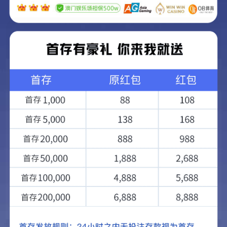
在刚刚结束的苏超第八周赛事中，鹿战队再一次证
明了他们的不败之身，继续以强大的实力领跑积分
榜。这支球队以完美的战绩和出色的表现赢得了球
迷的广泛关注。
鹿战队的强势表现
鹿战队在本周的比赛中展现了无与伦比的实力，他
们在面对强敌时毫不逊色，凭借团队的默契和个人
的出色发挥，再次取得胜利。球队的战术安排和球
员的执行力都让人赞叹，尤其是在进攻端，鹿战队
的配合愈发流畅，给对手施加了巨大的压力。
苏南三强的精彩表现
与此同时，苏南三强在本周的比赛中齐聚前六，他