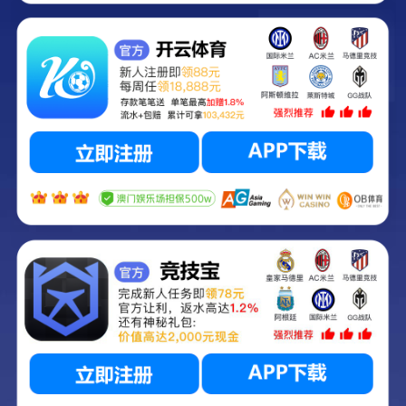
Admin
2026-06-04 07:21:17