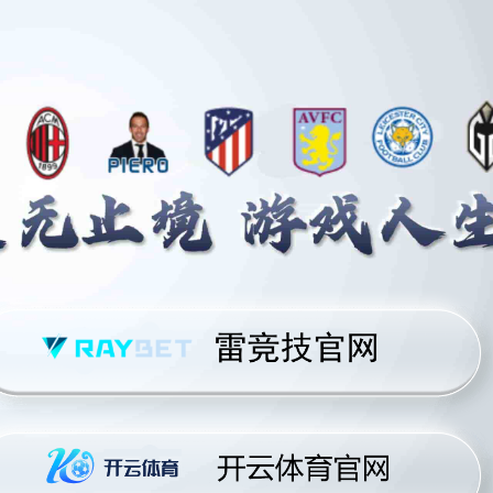
公司首页
了解竞技宝网址
公司首页
韩服电竞惊现马斯克AI真相揭秘：真实选手的传奇故