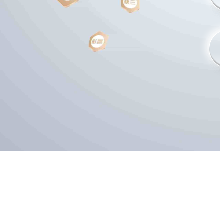
Admin
2026-06-07 11:28:50
0 Comments
近年来，电子竞技成为了全球范围内最受欢迎
大量玩家和观众。最近，韩服的比赛中突然出现
讨论。许多玩家和粉丝对此感到困惑，究竟这个
马斯克AI的真相