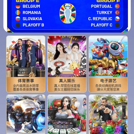
战队表现分析
除了精彩的比赛瞬间，战队的表现也是赛事分析的
重要内容。各大战队在斗鱼Dota2赛事中的表现各
有千秋，某些战队凭借稳定的发挥和出色的团队配
合，成为了赛事的热门夺冠队伍。而其他战队则通
过不断磨合，逐步提升实力，争取在未来的比赛中
崭露头角。
电竞动态与未来展望
随着Dota2赛事的不断深入，电竞行业的发展也在
持续加速。斗鱼作为电竞直播平台的先锋，不断推
出各类创新活动，吸引更多的玩家和观众加入。未