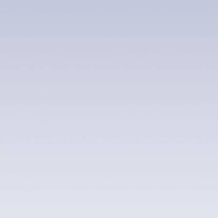
Save my name, email, and website in this browser for
the next time I comment.