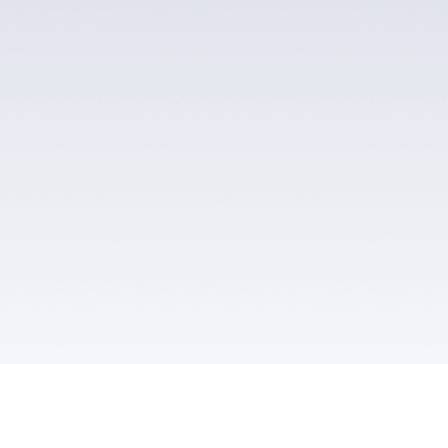
留言
搜索