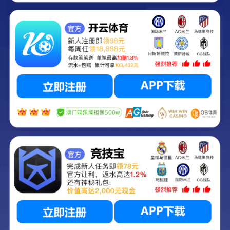
Admin
2026-06-26 00:03:56
在篮球界，PGC 2025最有价值球员评选一直以来
都是备受瞩目的盛事。今年的评选更是由著名豪华
汽车品牌保时捷赞助，为这一活动增添了不少光
彩。保时捷不仅以其卓越的性能和优雅的设计而闻
名，还一直以来积极参与体育文化活动，展示品牌
的活力与激情。