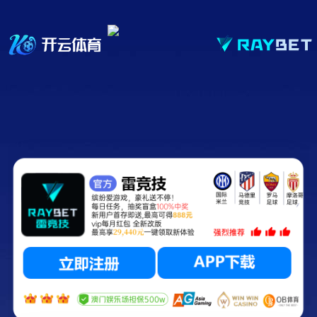
公司首页
宇野昌磨正式加入职业电竞战队VARREL引发热议