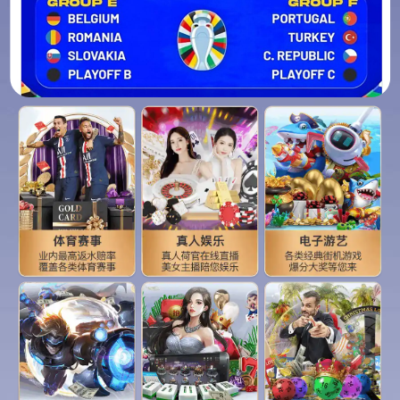
的经验转化为电竞中的成功。
未来的挑战与机遇
虽然宇野昌磨在花样滑冰领域取得了显著的成就，
但进入职业电竞将面临全新的挑战。电竞的竞争激
烈，需要运动员不断学习和适应新技术与战术。这
对宇野昌磨来说，将是一次全新的考验。然而，凭
借他在花样滑冰中培养出的毅力和专注力，相信他
能够克服困难，取得优异的成绩。