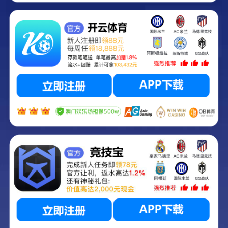
Admin
2026-07-02 08:13:21
近日，日本花样滑冰选手宇野昌磨宣布他将加入职