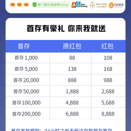
业电竞战队VARREL，此消息一经发布，立即引发
了广泛关注和讨论。在体育界，宇野昌磨以其出色
的表现和优雅的滑行著称，而如今他选择在电竞领
域继续追求自己的热爱，无疑让人刮目相看。
宇野昌磨的电竞之路
作为一名顶尖的花样滑冰选手，宇野昌磨在冬季奥
林匹克运动会上屡次夺冠，赢得了无数粉丝的喜
爱。然而，他并不仅仅满足于冰上的成就。宇野昌
磨在个人社交媒体上表示，他一直对电竞充满热
情，尤其是在休赛期间，他常常与朋友们一起玩游
戏。这次加入VARREL战队，标志着他正式踏入职
业电竞的舞台，开创了他全新的职业生涯。
电竞与传统体育的结合