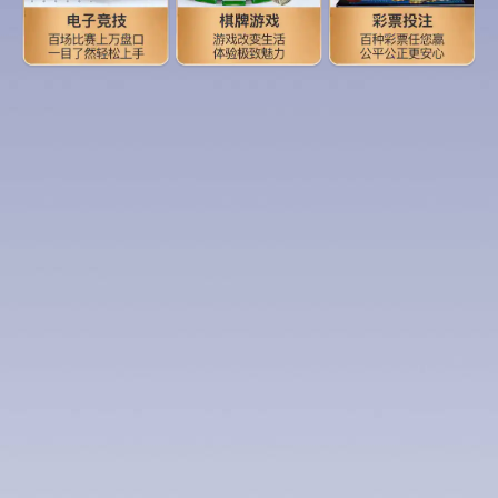
总之，宇野昌磨的加入VARREL战队，不仅是他个
人发展的新起点，也为电竞与传统体育的结合提供
了新的可能性。未来，我们有理由期待他在电竞领
域的精彩表现，并希望他能为更多运动员树立榜
样，探索新的职业道路。