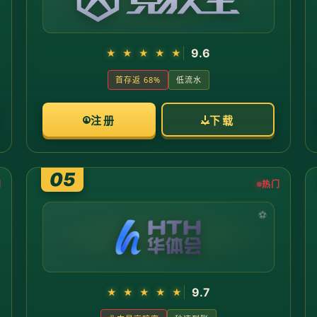
的目光。近日，暴雪娱乐正式公开了其备受期待的《守望
。此外，完美世界也在同一时间宣布，将其新作《异环》
，其手游版本的推出备受期待。这款游戏将继承PC端的