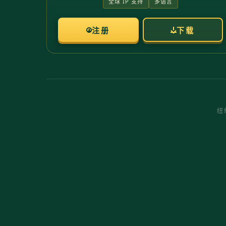
核心玩法，同时针对移动设备进行了优化，确
戏的开发上投入了大量资源，力求为玩家带来
完美世界的《异环》公测
与此同时，完美世界也在游戏周报中透露了《