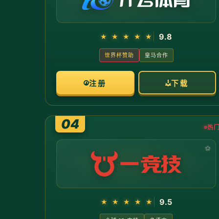
Admin
2026-07-05 11:08:39
0 Comments
在游戏行业，新的动态总是能够吸引大量玩家
先锋》手游，这一消息无疑让粉丝们兴奋不已
的公测时间提前，这一决策引发了广泛讨论。
暴雪的《守望先锋》手游
《守望先锋》作为一款全球知名的团队射击游戏