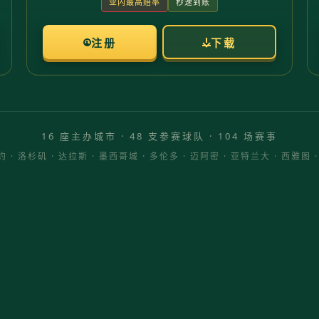
保玩家能够在不同平台上享受一样的游戏体验。暴雪在游
最佳的操作体验和视觉效果。
提档
异环》的最新动态。原定于稍晚时间进行的公测，现在已