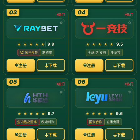
Admin
2025-10-18 21:00:20