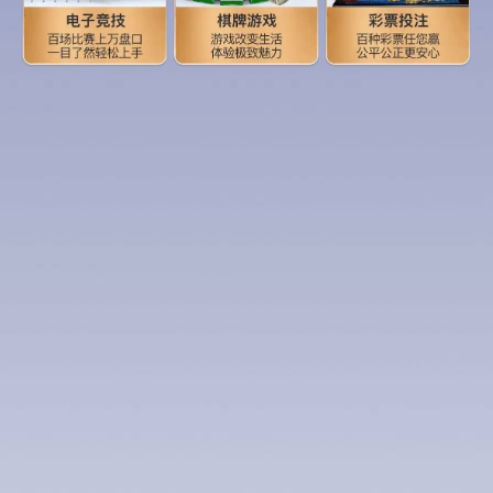
竞盛事，见证冠军的诞生！