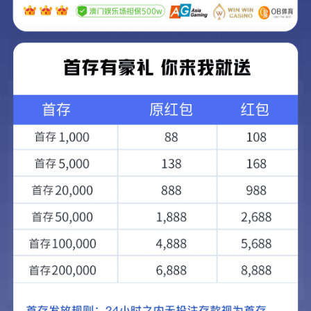
2025英雄联盟全球总决赛即将来临，作为全球最
受欢迎的电子竞技赛事之一，英雄联盟全球总决赛
每年都吸引着数百万观众的目光。今年的赛程已经
正式公布，广大玩家和粉丝们可以提前做好观看准
备。
赛事概览
2025年的全球总决赛将汇聚来自世界各地的顶尖