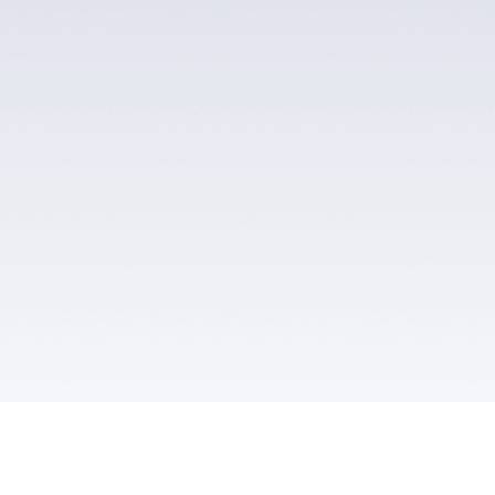
留言
搜索